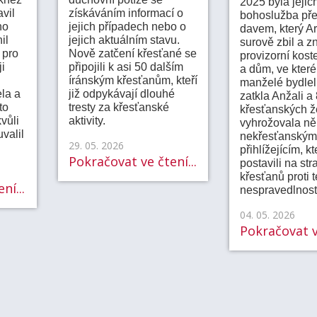
2025 byla jejic
vil
získáváním informací o
bohoslužba př
ho
jejich případech nebo o
davem, který A
il
jejich aktuálním stavu.
surově zbil a zn
 pro
Nově zatčení křesťané se
provizorní kost
i
připojili k asi 50 dalším
a dům, ve kter
íránským křesťanům, kteří
manželé bydleli
la a
již odpykávají dlouhé
zatkla Anžali a
to
tresty za křesťanské
křesťanských ž
vůli
aktivity.
vyhrožovala ně
uvalil
nekřesťanským
29. 05. 2026
přihlížejícím, kt
Pokračovat ve čtení...
postavili na str
křesťanů proti t
ní...
nespravedlnost
04. 05. 2026
Pokračovat ve