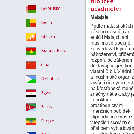
biblické
učednictví
Bělorusko
Malajsie
Benin
Podle malajsijských
zákonů nesmějí ani
Bhútán
etničtí Malajci, ani
muslimové obecně,
konvertovat k jinému
Burkina Faso
náboženství, přičem
rozporu se zákonem
Čína
dostávají už jen tím,
vlastní Bibli.
Vládní 
a muslimské organi
Džibutsko
vyvíjejí různými ces
na křesťanské menš
Egypt
značný nátlak, aby j
kupříkladu
prostřednictvím
Eritrea
finančních pobídek,
stipendií, možností s
Etiopie
v lepších školách či
příslibem vybudová
infrastruktury na úz