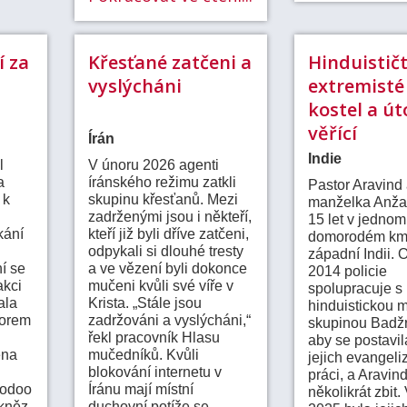
í za
Křesťané zatčeni a
Hinduističt
vyslýcháni
extremisté 
kostel a út
věřící
Írán
Indie
l
V únoru 2026 agenti
a
íránského režimu zatkli
Pastor Aravind 
 k
skupinu křesťanů. Mezi
manželka Anžal
zadrženými jsou i někteří,
15 let v jednom
kání
kteří již byli dříve zatčeni,
domorodém km
odpykali si dlouhé tresty
západní Indii. 
í se
a ve vězení byli dokonce
2014 policie
akci
mučeni kvůli své víře v
spolupracuje s
ala
Krista. „Stále jsou
hinduistickou mi
torem
zadržováni a vyslýcháni,“
skupinou Badžr
řekl pracovník Hlasu
aby se postavil
ena
mučedníků. Kvůli
jejich evangeli
blokování internetu v
práci, a Aravind
oodoo
Íránu mají místní
několikrát zbit. 
 kněz
duchovní potíže se