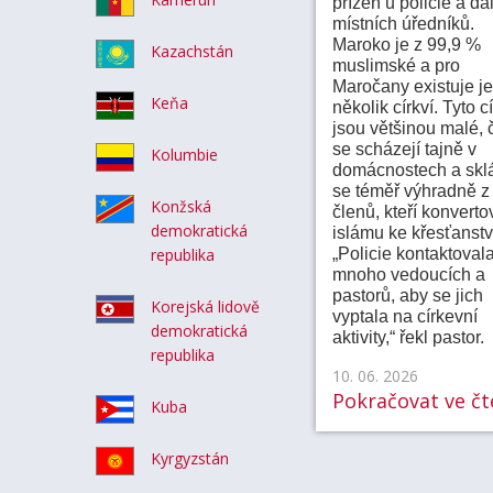
přízeň u policie a da
místních úředníků.
Maroko je z 99,9 %
Kazachstán
muslimské a pro
Maročany existuje j
Keňa
několik církví. Tyto c
jsou většinou malé, 
se scházejí tajně v
Kolumbie
domácnostech a sklá
se téměř výhradně z
Konžská
členů, kteří konvertov
demokratická
islámu ke křesťanstv
republika
„Policie kontaktoval
mnoho vedoucích a
pastorů, aby se jich
Korejská lidově
vyptala na církevní
demokratická
aktivity,“ řekl pastor.
republika
10. 06. 2026
Pokračovat ve čte
Kuba
Kyrgyzstán