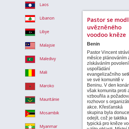
Laos
Libanon
Pastor se modl
uvězněného
Libye
voodoo kněze
Benin
Malajsie
Pastor Vincent strávi
měsíce plánováním 
Maledivy
získáváním povolení
uspořádání
Mali
evangelizačního set
ve své komunitě v
Beninu. V den konán
Maroko
však komunita proti 
vzbouřila a požadov
Mauritánie
rozhovor s organizá
akce. Křesťanská
Mosambik
skupina byla donuc
odejít, což je taktika
typická pro kněze v
Myanmar
v této oblasti. Místní