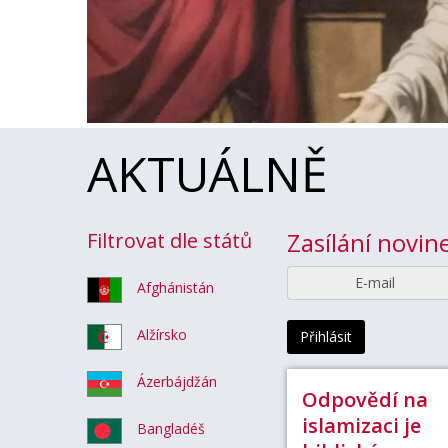
AKTUÁLNĚ
Zasílání novi
Filtrovat dle států
E-mail
Afghánistán
Alžírsko
Přihlásit
Ázerbájdžán
Odpovědí na
islamizaci je
Bangladéš