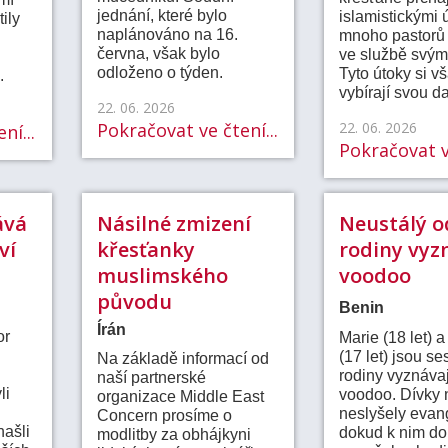
jednání, které bylo
islamistickými 
tily
naplánováno na 16.
mnoho pastorů
června, však bylo
ve službě svým
odloženo o týden.
Tyto útoky si v
.
vybírají svou d
22. 06. 2026
Pokračovat ve čtení...
22. 06. 2026
ní...
Pokračovat ve
ává
Násilné zmizení
Neustálý o
ví
křesťanky
rodiny vyzn
muslimského
voodoo
původu
Benin
Írán
or
Marie (18 let) 
(17 let) jsou se
Na základě informací od
rodiny vyznávaj
naší partnerské
li
voodoo. Dívky 
organizace Middle East
neslyšely evan
Concern prosíme o
našli
dokud k nim d
modlitby za obhájkyni