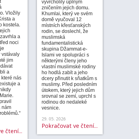
t
vyvrcholily úplným
á
zničením jejich domu.
. Vložily
Khumlai, který ve svém
rista a
domě vyučoval 12
o kostela.
místních křesťanských
ejich
rodin, se doslechl, že
 zavrhla a
muslimská
třed noci
fundamentalistická
je
skupina Džammat-e-
y vstávaly
Islami ve spolupráci s
oté jim
některými členy jeho
 dávat
vlastní muslimské rodiny
bli a
ho hodlá zabít a jeho
 které nás
dcery přinutit k sňatkům s
xistuje a
muslimy. Před posledním
nikdy
útokem, který jejich dům
 Marie.
srovnal se zemí, uprchl s
pravil
rodinou do nedaleké
á nám
vesnice.
problémů.“
29. 05. 2026
Pokračovat ve čtení...
 čtení...