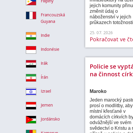
Filipíny
jejich komunity přinu
změnit údaj o
Francouzská
náboženství v jejich
Guyana
průkazech totožnosti
25. 07. 2026
Indie
Pokračovat ve čte
Indonésie
Irák
Policie se vypt
na činnost círk
Írán
Izrael
Maroko
Jeden marocký past
Jemen
prosí o modlitby, aby
místní křesťané v
domácích církvích by
Jordánsko
odvážnější ve svém
svědectví o Kristu a 
Kamerun