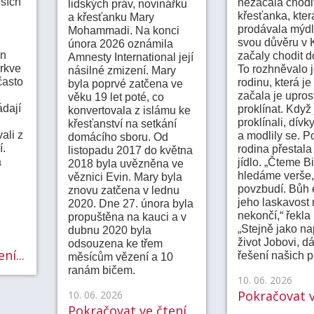
lších
nezačala chodi
lidských práv, novinářku
křesťanka, kter
a křesťanku Mary
prodávala mýdlo
Mohammadi. Na konci
svou důvěru v K
února 2026 oznámila
en
začaly chodit d
Amnesty International její
írkve
To rozhněvalo j
násilné zmizení. Mary
často
rodinu, která je
byla poprvé zatčena ve
začala je upros
věku 19 let poté, co
dají
proklínat. Když 
konvertovala z islámu ke
proklínali, dívk
křesťanství na setkání
ali z
a modlily se. P
domácího sboru. Od
í.
rodina přestala
listopadu 2017 do května
a
jídlo. „Čteme Bi
2018 byla uvězněna ve
hledáme verše,
věznici Evin. Mary byla
povzbudí. Bůh e
znovu zatčena v lednu
jeho laskavost 
2020. Dne 27. února byla
nekončí,“ řekla
propuštěna na kauci a v
„Stejně jako na
dubnu 2020 byla
život Jobovi, d
odsouzena ke třem
ní...
řešení našich 
měsícům vězení a 10
ranám bičem.
10. 06. 2026
Pokračovat ve
10. 06. 2026
Pokračovat ve čtení...