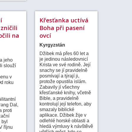
í
Křesťanka uctívá
zničili
Boha při pasení
očili na
ovcí
Kyrgyzstán
Džibek má přes 60 let a
je jedinou následovnicí
a jeho
Krista ve své rodině. Její
i slouží
snachy se jí pravidelně
posmívají a týrají ji,
enu v
protože opustila islám.
Od roku
Zabavily jí všechny
křesťanské knihy, včetně
Bible, a pravidelně
litantní
kontrolují její telefon, aby
ang Dal,
smazaly biblické
a proti
aplikace. Džibek žije v
zační
odlehlé horské oblasti a
 byl
hledá výmluvy k návštěvě
V říjnu
větších měst, kde se