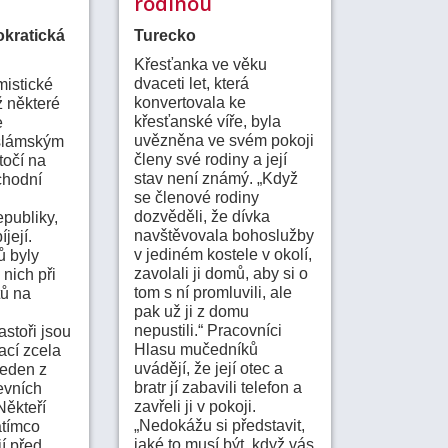
rodinou
kratická
Turecko
Křesťanka ve věku
dvaceti let, která
mistické
konvertovala ke
ž některé
křesťanské víře, byla
e
uvězněna ve svém pokoji
slámským
členy své rodiny a její
točí na
stav není známý. „Když
chodní
se členové rodiny
dozvěděli, že dívka
publiky,
navštěvovala bohoslužby
její.
v jediném kostele v okolí,
ů byly
zavolali ji domů, aby si o
 nich při
tom s ní promluvili, ale
tů na
pak už ji z domu
nepustili.“ Pracovníci
stoři jsou
Hlasu mučedníků
ací zcela
uvádějí, že její otec a
 jeden z
bratr jí zabavili telefon a
evních
zavřeli ji v pokoji.
Někteří
„Nedokážu si představit,
atímco
jaké to musí být, když vás
í před