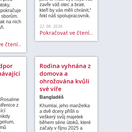
zavře váš otec a bratr,
útoky,
kteří by vás měli chránit,“
 pokračuje
řekl náš spolupracovník.
 sborům.
šak na nich
22. 06. 2026
aň.
Pokračovat ve čtení...
 čtení...
dpor
Rodina vyhnána z
ávající
domova a
ohrožována kvůli
své víře
Bangladéš
a Rosaline
střenice z
Khumlai, jeho manželka
ící
a dvě dcery přišli o
nikdy
veškerý svůj majetek
gelium,
během série útoků, které
omů
začaly v říjnu 2025 a