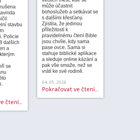
h
může účastnit
erušena
bohoslužeb a setkávat se
ravinda
s dalšími křesťany.
ičil
Zjistila, že jedinou
elní stavbu
příležitostí k
ém
pravidelnému čtení Bible
. Policie
jsou chvíle, kdy sama
 8 dalších
pase ovce. Sama si
en a
stahuje biblické aplikace
kterým
a sleduje online kázání a
pak vše smaže, než se
eří se
vrátí ke své rodině.
anu
éto
04. 05. 2026
i.
Pokračovat ve čtení...
 čtení...