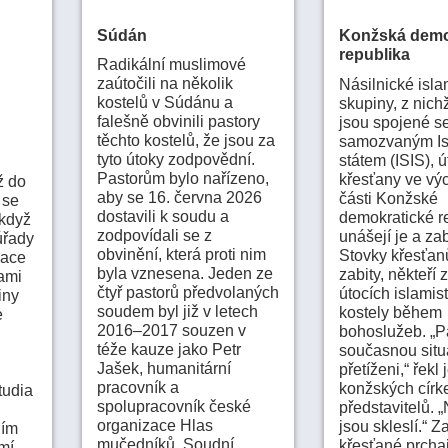
Súdán
Konžská demo
republika
Radikální muslimové
zaútočili na několik
Násilnické isla
kostelů v Súdánu a
skupiny, z nich
falešně obvinili pastory
jsou spojené s
těchto kostelů, že jsou za
samozvaným I
tyto útoky zodpovědní.
státem (ISIS), ú
Pastorům bylo nařízeno,
křesťany ve vý
ž do
aby se 16. června 2026
části Konžské
 se
dostavili k soudu a
demokratické re
 když
zodpovídali se z
unášejí je a zabí
úřady
obvinění, která proti nim
Stovky křesťan
zace
byla vznesena. Jeden ze
zabity, někteří z
tami
čtyř pastorů předvolaných
útocích islamis
iny
soudem byl již v letech
kostely během
e
2016–2017 souzen v
bohoslužeb. „Pa
téže kauze jako Petr
současnou situ
Jašek, humanitární
přetíženi,“ řekl
pracovník a
konžských círk
tudia
spolupracovník české
představitelů. „
organizace Hlas
jsou skleslí.“ Z
ním
mučedníků. Soudní
křesťané prchaj
emí