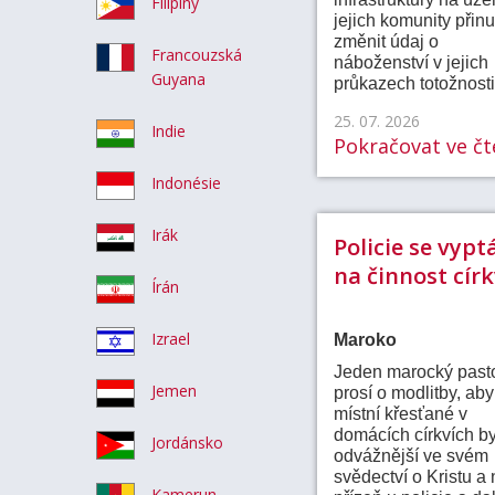
Filipíny
jejich komunity přinu
změnit údaj o
Francouzská
náboženství v jejich
Guyana
průkazech totožnosti
25. 07. 2026
Indie
Pokračovat ve čte
Indonésie
Irák
Policie se vypt
na činnost círk
Írán
Izrael
Maroko
Jeden marocký past
Jemen
prosí o modlitby, aby
místní křesťané v
domácích církvích by
Jordánsko
odvážnější ve svém
svědectví o Kristu a 
Kamerun