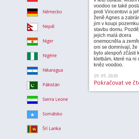
voodoo se také posta
Německo
proti Vincentovi a je
ženě Agnes a zabrán
jim v koupi pozemku
Nepál
stavbu domu. Pozděj
jejich malá dcera
Niger
onemocněla a zemře
oni se domnívají, že 
bylo alespoň zčásti k
Nigérie
kletbám, které na ni 
kněz voodoo.
Nikaragua
29. 05. 2026
Pokračovat ve čte
Pákistán
Sierra Leone
Somálsko
Šrí Lanka