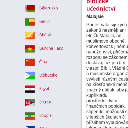
biblické
učednictví
Bělorusko
Malajsie
Benin
Podle malajsijských
zákonů nesmějí ani
Bhútán
etničtí Malajci, ani
muslimové obecně,
konvertovat k jinému
Burkina Faso
náboženství, přičem
rozporu se zákonem
Čína
dostávají už jen tím,
vlastní Bibli.
Vládní 
a muslimské organi
Džibutsko
vyvíjejí různými ces
na křesťanské menš
Egypt
značný nátlak, aby j
kupříkladu
prostřednictvím
Eritrea
finančních pobídek,
stipendií, možností s
Etiopie
v lepších školách či
příslibem vybudová
infrastruktury na úz