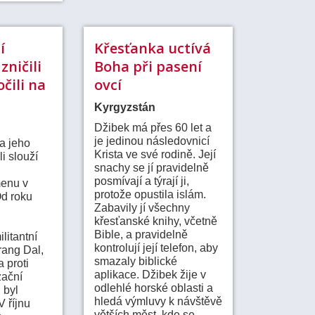
í
Křesťanka uctívá
zničili
Boha při pasení
očili na
ovcí
Kyrgyzstán
Džibek má přes 60 let a
je jedinou následovnicí
a jeho
Krista ve své rodině. Její
i slouží
snachy se jí pravidelně
posmívají a týrají ji,
enu v
protože opustila islám.
Od roku
Zabavily jí všechny
křesťanské knihy, včetně
Bible, a pravidelně
litantní
kontrolují její telefon, aby
ang Dal,
smazaly biblické
a proti
aplikace. Džibek žije v
zační
odlehlé horské oblasti a
 byl
hledá výmluvy k návštěvě
V říjnu
větších měst, kde se