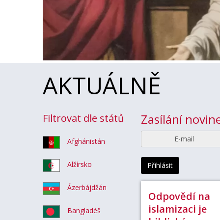
AKTUÁLNĚ
Zasílání novi
Filtrovat dle států
E-mail
Afghánistán
Alžírsko
Přihlásit
Ázerbájdžán
Odpovědí na
islamizaci je
Bangladéš