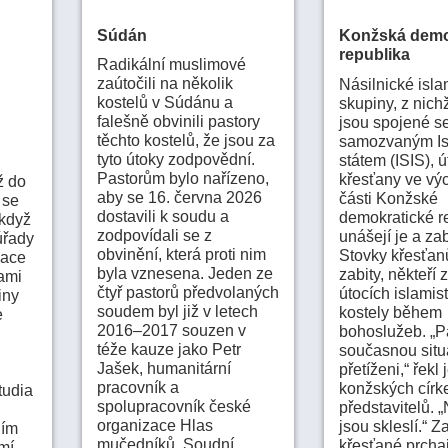
Súdán
Konžská demo
republika
Radikální muslimové
zaútočili na několik
Násilnické isla
kostelů v Súdánu a
skupiny, z nich
falešně obvinili pastory
jsou spojené s
těchto kostelů, že jsou za
samozvaným I
tyto útoky zodpovědní.
státem (ISIS), ú
Pastorům bylo nařízeno,
křesťany ve vý
ž do
aby se 16. června 2026
části Konžské
 se
dostavili k soudu a
demokratické re
 když
zodpovídali se z
unášejí je a zabí
úřady
obvinění, která proti nim
Stovky křesťan
zace
byla vznesena. Jeden ze
zabity, někteří z
tami
čtyř pastorů předvolaných
útocích islamis
iny
soudem byl již v letech
kostely během
e
2016–2017 souzen v
bohoslužeb. „Pa
téže kauze jako Petr
současnou situ
Jašek, humanitární
přetíženi,“ řekl
pracovník a
konžských círk
tudia
spolupracovník české
představitelů. „
organizace Hlas
jsou skleslí.“ Z
ním
mučedníků. Soudní
křesťané prchaj
emí