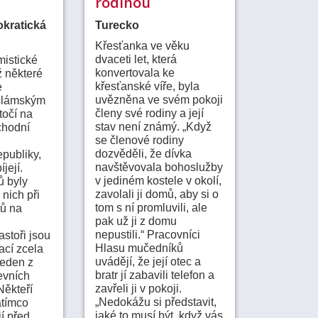
rodinou
kratická
Turecko
Křesťanka ve věku
dvaceti let, která
mistické
konvertovala ke
ž některé
křesťanské víře, byla
e
uvězněna ve svém pokoji
slámským
členy své rodiny a její
točí na
stav není známý. „Když
chodní
se členové rodiny
dozvěděli, že dívka
publiky,
navštěvovala bohoslužby
její.
v jediném kostele v okolí,
ů byly
zavolali ji domů, aby si o
 nich při
tom s ní promluvili, ale
tů na
pak už ji z domu
nepustili.“ Pracovníci
stoři jsou
Hlasu mučedníků
ací zcela
uvádějí, že její otec a
 jeden z
bratr jí zabavili telefon a
evních
zavřeli ji v pokoji.
Někteří
„Nedokážu si představit,
atímco
jaké to musí být, když vás
í před