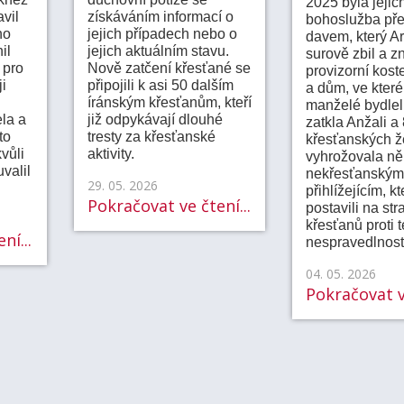
2025 byla jejic
vil
získáváním informací o
bohoslužba př
ho
jejich případech nebo o
davem, který A
il
jejich aktuálním stavu.
surově zbil a zn
 pro
Nově zatčení křesťané se
provizorní kost
i
připojili k asi 50 dalším
a dům, ve kter
íránským křesťanům, kteří
manželé bydleli
la a
již odpykávají dlouhé
zatkla Anžali a
to
tresty za křesťanské
křesťanských ž
vůli
aktivity.
vyhrožovala ně
uvalil
nekřesťanským
29. 05. 2026
přihlížejícím, kt
Pokračovat ve čtení...
postavili na str
křesťanů proti t
ní...
nespravedlnost
04. 05. 2026
Pokračovat ve