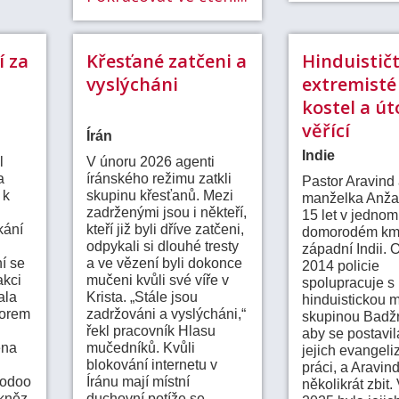
í za
Křesťané zatčeni a
Hinduističt
vyslýcháni
extremisté 
kostel a út
věřící
Írán
Indie
l
V únoru 2026 agenti
a
íránského režimu zatkli
Pastor Aravind 
 k
skupinu křesťanů. Mezi
manželka Anžal
zadrženými jsou i někteří,
15 let v jednom
kání
kteří již byli dříve zatčeni,
domorodém km
odpykali si dlouhé tresty
západní Indii. 
í se
a ve vězení byli dokonce
2014 policie
akci
mučeni kvůli své víře v
spolupracuje s
ala
Krista. „Stále jsou
hinduistickou mi
torem
zadržováni a vyslýcháni,“
skupinou Badžr
řekl pracovník Hlasu
aby se postavil
ena
mučedníků. Kvůli
jejich evangeli
blokování internetu v
práci, a Aravind
oodoo
Íránu mají místní
několikrát zbit. 
 kněz
duchovní potíže se