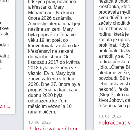
lších
nezačala chodi
lidských práv, novinářku
křesťanka, kter
a křesťanku Mary
prodávala mýdlo
Mohammadi. Na konci
svou důvěru v K
února 2026 oznámila
en
začaly chodit d
Amnesty International její
írkve
To rozhněvalo j
násilné zmizení. Mary
často
rodinu, která je
byla poprvé zatčena ve
začala je upros
věku 19 let poté, co
dají
proklínat. Když 
konvertovala z islámu ke
proklínali, dívk
křesťanství na setkání
ali z
a modlily se. P
domácího sboru. Od
í.
rodina přestala
listopadu 2017 do května
a
jídlo. „Čteme Bi
2018 byla uvězněna ve
hledáme verše,
věznici Evin. Mary byla
povzbudí. Bůh e
znovu zatčena v lednu
jeho laskavost 
2020. Dne 27. února byla
nekončí,“ řekla
propuštěna na kauci a v
„Stejně jako na
dubnu 2020 byla
život Jobovi, d
odsouzena ke třem
ní...
řešení našich 
měsícům vězení a 10
ranám bičem.
10. 06. 2026
Pokračovat ve
10. 06. 2026
Pokračovat ve čtení...