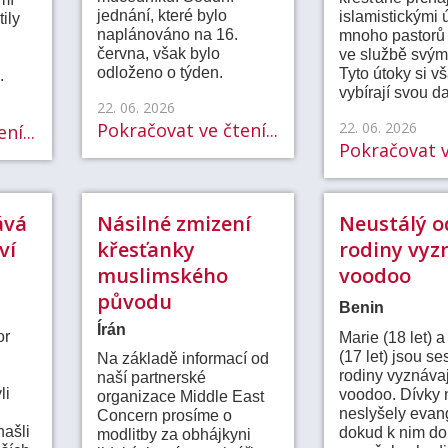
jednání, které bylo
islamistickými 
tily
naplánováno na 16.
mnoho pastorů
června, však bylo
ve službě svým
odloženo o týden.
Tyto útoky si v
.
vybírají svou d
22. 06. 2026
Pokračovat ve čtení...
22. 06. 2026
ní...
Pokračovat ve
ává
Násilné zmizení
Neustálý o
ví
křesťanky
rodiny vyzn
muslimského
voodoo
původu
Benin
Írán
or
Marie (18 let) 
(17 let) jsou se
Na základě informací od
rodiny vyznávaj
naší partnerské
li
voodoo. Dívky 
organizace Middle East
neslyšely evan
Concern prosíme o
našli
dokud k nim d
modlitby za obhájkyni