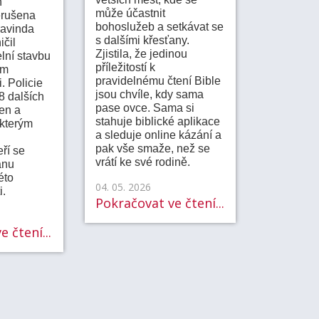
h
může účastnit
erušena
bohoslužeb a setkávat se
ravinda
s dalšími křesťany.
ičil
Zjistila, že jedinou
elní stavbu
příležitostí k
ém
pravidelnému čtení Bible
. Policie
jsou chvíle, kdy sama
 8 dalších
pase ovce. Sama si
en a
stahuje biblické aplikace
kterým
a sleduje online kázání a
pak vše smaže, než se
eří se
vrátí ke své rodině.
anu
éto
04. 05. 2026
i.
Pokračovat ve čtení...
 čtení...