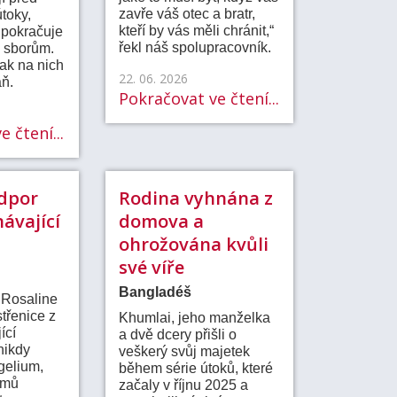
zavře váš otec a bratr,
útoky,
kteří by vás měli chránit,“
 pokračuje
řekl náš spolupracovník.
 sborům.
šak na nich
22. 06. 2026
aň.
Pokračovat ve čtení...
 čtení...
dpor
Rodina vyhnána z
ávající
domova a
ohrožována kvůli
své víře
Bangladéš
a Rosaline
střenice z
Khumlai, jeho manželka
ící
a dvě dcery přišli o
nikdy
veškerý svůj majetek
gelium,
během série útoků, které
omů
začaly v říjnu 2025 a