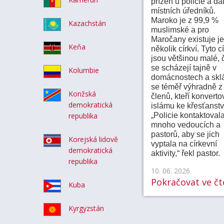
přízeň u policie a da
místních úředníků.
Maroko je z 99,9 %
Kazachstán
muslimské a pro
Maročany existuje j
Keňa
několik církví. Tyto c
jsou většinou malé, 
se scházejí tajně v
Kolumbie
domácnostech a sklá
se téměř výhradně z
Konžská
členů, kteří konvertov
demokratická
islámu ke křesťanstv
republika
„Policie kontaktoval
mnoho vedoucích a
pastorů, aby se jich
Korejská lidově
vyptala na církevní
demokratická
aktivity,“ řekl pastor.
republika
10. 06. 2026
Pokračovat ve čte
Kuba
Kyrgyzstán