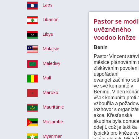
Laos
Libanon
Pastor se modl
uvězněného
Libye
voodoo kněze
Benin
Malajsie
Pastor Vincent strávi
měsíce plánováním 
Maledivy
získáváním povolení
uspořádání
Mali
evangelizačního set
ve své komunitě v
Beninu. V den konán
Maroko
však komunita proti 
vzbouřila a požadov
Mauritánie
rozhovor s organizá
akce. Křesťanská
Mosambik
skupina byla donuc
odejít, což je taktika
typická pro kněze v
Myanmar
v této oblasti. Místní