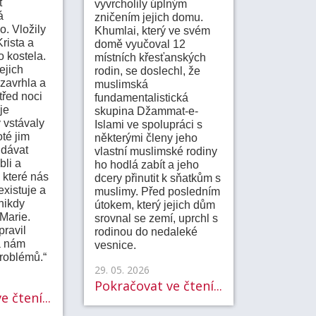
t
vyvrcholily úplným
á
zničením jejich domu.
. Vložily
Khumlai, který ve svém
rista a
domě vyučoval 12
o kostela.
místních křesťanských
ejich
rodin, se doslechl, že
 zavrhla a
muslimská
třed noci
fundamentalistická
je
skupina Džammat-e-
y vstávaly
Islami ve spolupráci s
oté jim
některými členy jeho
 dávat
vlastní muslimské rodiny
bli a
ho hodlá zabít a jeho
 které nás
dcery přinutit k sňatkům s
xistuje a
muslimy. Před posledním
nikdy
útokem, který jejich dům
 Marie.
srovnal se zemí, uprchl s
pravil
rodinou do nedaleké
á nám
vesnice.
problémů.“
29. 05. 2026
Pokračovat ve čtení...
 čtení...