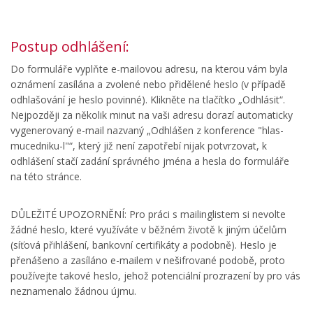
Postup odhlášení:
Do formuláře vyplňte e-mailovou adresu, na kterou vám byla
oznámení zasílána a zvolené nebo přidělené heslo (v případě
odhlašování je heslo povinné). Klikněte na tlačítko „Odhlásit“.
Nejpozději za několik minut na vaši adresu dorazí automaticky
vygenerovaný e-mail nazvaný „Odhlášen z konference "hlas-
mucedniku-l"“, který již není zapotřebí nijak potvrzovat, k
odhlášení stačí zadání správného jména a hesla do formuláře
na této stránce.
DŮLEŽITÉ UPOZORNĚNÍ: Pro práci s mailinglistem si nevolte
žádné heslo, které využíváte v běžném životě k jiným účelům
(síťová přihlášení, bankovní certifikáty a podobně). Heslo je
přenášeno a zasíláno e-mailem v nešifrované podobě, proto
používejte takové heslo, jehož potenciální prozrazení by pro vás
neznamenalo žádnou újmu.