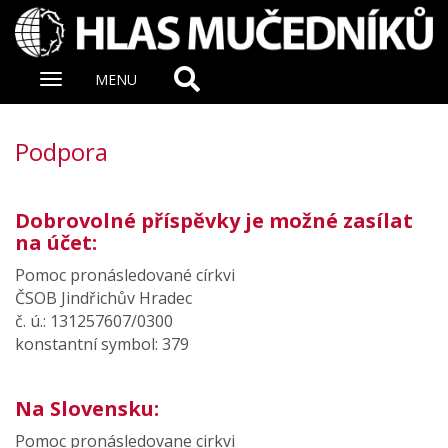
Zobrazit
MENU
nabidku
Podpora
Dobrovolné příspěvky je možné zasílat
na účet:
Pomoc pronásledované církvi
ČSOB Jindřichův Hradec
č. ú.: 131257607/0300
konstantní symbol: 379
Na Slovensku:
Pomoc pronásledovane cirkvi