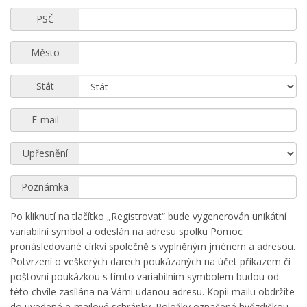
PSČ
Město
Stát
E-mail
Upřesnění
Poznámka
Po kliknutí na tlačítko „Registrovat“ bude vygenerován unikátní
variabilní symbol a odeslán na adresu spolku Pomoc
pronásledované církvi společně s vyplněným jménem a adresou.
Potvrzení o veškerých darech poukázaných na účet příkazem či
poštovní poukázkou s tímto variabilním symbolem budou od
této chvíle zasílána na Vámi udanou adresu. Kopii mailu obdržíte
do uvedené e-mailové schránky. Položky označené hvězdičkou