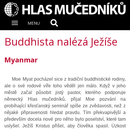
Zobrazit
MENU
nabidku
Buddhista nalézá Ježíše
Myanmar
Moe Myat pocházel sice z tradiční buddhistické rodiny,
ale o své rodové víře toho věděl jen málo. Když v jeho
městě začal působit jistý pastor, kterého podporuje
německý Hlas mučedníků, přijal Moe pozvání na
probíhající křesťanský seminář spíše ze zvědavosti, než z
nějaké připravenosti hledat pravdu. Tím překvapivější a
především docela nové pro něho bylo poselství, které tam
uslyšel: Ježíš Kristus přišel, aby člověka spasil. Úzkost