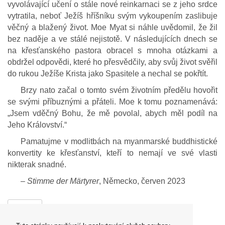
vyvolávající učení o stále nové reinkarnaci se z jeho srdce
vytratila, neboť Ježíš hříšníku svým vykoupením zaslibuje
věčný a blažený život. Moe Myat si náhle uvědomil, že žil
bez naděje a ve stálé nejistotě. V následujících dnech se
na křesťanského pastora obracel s mnoha otázkami a
obdržel odpovědi, které ho přesvědčily, aby svůj život svěřil
do rukou Ježíše Krista jako Spasitele a nechal se pokřtít.
Brzy nato začal o tomto svém životním předělu hovořit
se svými příbuznými a přáteli. Moe k tomu poznamenává:
„Jsem vděčný Bohu, že mě povolal, abych měl podíl na
Jeho Království.“
Pamatujme v modlitbách na myanmarské buddhistické
konvertity ke křesťanství, kteří to nemají ve své vlasti
nikterak snadné.
‒
Stimme der Märtyrer
, Německo, červen 2023
Zpět