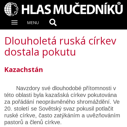
Zobrazit
MENU
nabidku
Dlouholetá ruská církev
dostala pokutu
Kazachstán
Navzdory své dlouhodobé přítomnosti v
této oblasti byla kazašská církev pokutována
za pořádání neoprávněného shromáždění. Ve
20. století se Sovětský svaz pokusil potlačit
ruské církve, často zatýkáním a uvězňováním
pastorů a členů církve.