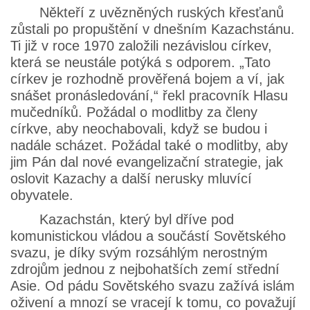
Někteří z uvězněných ruských křesťanů
zůstali po propuštění v dnešním Kazachstánu.
Ti již v roce 1970 založili nezávislou církev,
která se neustále potýká s odporem. „Tato
církev je rozhodně prověřená bojem a ví, jak
snášet pronásledování,“ řekl pracovník Hlasu
mučedníků. Požádal o modlitby za členy
církve, aby neochabovali, když se budou i
nadále scházet. Požádal také o modlitby, aby
jim Pán dal nové evangelizační strategie, jak
oslovit Kazachy a další nerusky mluvící
obyvatele.
Kazachstán, který byl dříve pod
komunistickou vládou a součástí Sovětského
svazu, je díky svým rozsáhlým nerostným
zdrojům jednou z nejbohatších zemí střední
Asie. Od pádu Sovětského svazu zažívá islám
oživení a mnozí se vracejí k tomu, co považují