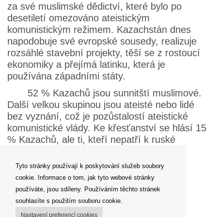
za své muslimské dědictví, které bylo po
desetiletí omezováno ateistickým
komunistickým režimem. Kazachstán dnes
napodobuje své evropské sousedy, realizuje
rozsáhlé stavební projekty, těší se z rostoucí
ekonomiky a přejímá latinku, která je
používána západními státy.
52 % Kazachů jsou sunnitští muslimové.
Další velkou skupinou jsou ateisté nebo lidé
bez vyznání, což je pozůstalostí ateistické
komunistické vlády. Ke křesťanství se hlásí 15
% Kazachů, ale ti, kteří nepatří k ruské
pravoslavné církvi, mají často těžkosti s
vládními úředníky nebo příbuznými.
Tyto stránky používají k poskytování služeb soubory
cookie. Informace o tom, jak tyto webové stránky
Zpět
používáte, jsou sdíleny. Používáním těchto stránek
souhlasíte s použitím souboru cookie.
Nastavení preferencí cookies