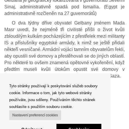
Gelbana je geograficky lokalizována v guvernorátu Severní
Sinaj, administrativně spadá pod Ismailia. (Egypt je
administrativně rozčleněn na 27 guvernorátů)
O dva týdny dříve obyvatel Gelbany jménem Mada
Masr uvedl, že nejméně tři civilisté přišli o život kvůli
zbloudilým kulkám pocházejícím z přestřelek mezi militanty
IS a příslušníky egyptské armády, k nimž se ještě přidali
někteří vesničané. Armádní vojáci tamním obyvatelům řekli,
aby opustili své domovy a přestěhovali se do jiných oblastí.
Pro některé to ovšem znamená opětovné vykořenění, když
předtím museli kvůli útokům opustit své domovy v
severovýchodním cípu země hraničícím s Pásmem Gaza.
―
World Watch Monitor
, 7. září 2022
Tyto stránky používají k poskytování služeb soubory
cookie. Informace o tom, jak tyto webové stránky
používáte, jsou sdíleny. Používáním těchto stránek
Zpět
souhlasíte s použitím souboru cookie.
Nastavení preferencí cookies