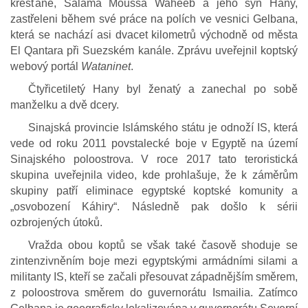
křesťané, Salama Moussa Waheeb a jeho syn Hany,
zastřeleni během své práce na polích ve vesnici Gelbana,
která se nachází asi dvacet kilometrů východně od města
El Qantara při Suezském kanále. Zprávu uveřejnil koptský
webový portál
Wataninet
.
Čtyřicetiletý Hany byl ženatý a zanechal po sobě
manželku a dvě dcery.
Sinajská provincie Islámského státu je odnoží IS, která
vede od roku 2011 povstalecké boje v Egyptě na území
Sinajského poloostrova. V roce 2017 tato teroristická
skupina uveřejnila video, kde prohlašuje, že k záměrům
skupiny patří eliminace egyptské koptské komunity a
„osvobození Káhiry“. Následně pak došlo k sérii
ozbrojených útoků.
Vražda obou koptů se však také časově shoduje se
zintenzivněním boje mezi egyptskými armádními silami a
militanty IS, kteří se začali přesouvat západnějším směrem,
z poloostrova směrem do guvernorátu Ismailia. Zatímco