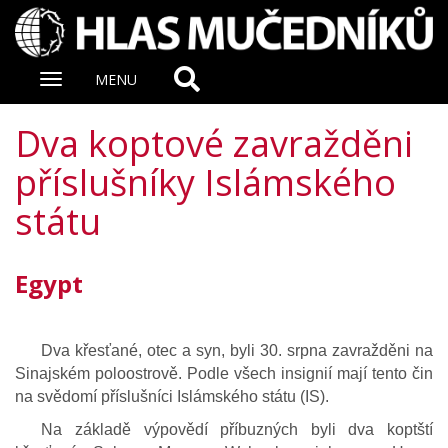
Zobrazit
MENU
nabidku
Dva koptové zavražděni
příslušníky Islámského
státu
Egypt
Dva křesťané, otec a syn, byli 30. srpna zavražděni na
Sinajském poloostrově. Podle všech insignií mají tento čin
na svědomí příslušníci Islámského státu (IS).
Na základě výpovědí příbuzných byli dva koptští