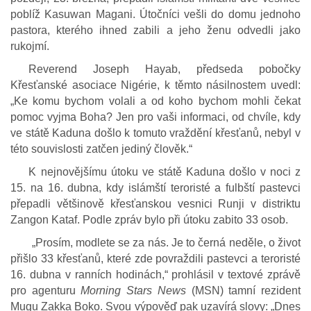
poblíž Kasuwan Magani. Útočníci vešli do domu jednoho
pastora, kterého ihned zabili a jeho ženu odvedli jako
rukojmí.
Reverend Joseph Hayab, předseda pobočky
Křesťanské asociace Nigérie, k těmto násilnostem uvedl:
„Ke komu bychom volali a od koho bychom mohli čekat
pomoc vyjma Boha? Jen pro vaši informaci, od chvíle, kdy
ve státě Kaduna došlo k tomuto vraždění křesťanů, nebyl v
této souvislosti zatčen jediný člověk.“
K nejnovějšímu útoku ve státě Kaduna došlo v noci z
15. na 16. dubna, kdy islámští teroristé a fulbští pastevci
přepadli většinově křesťanskou vesnici Runji v distriktu
Zangon Kataf. Podle zpráv bylo při útoku zabito 33 osob.
„Prosím, modlete se za nás. Je to černá neděle, o život
přišlo 33 křesťanů, které zde povraždili pastevci a teroristé
16. dubna v ranních hodinách,“ prohlásil v textové zprávě
pro agenturu
Morning Stars News
(MSN) tamní rezident
Mugu Zakka Boko. Svou výpověď pak uzavírá slovy: „Dnes