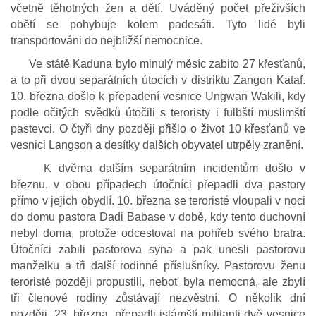
včetně těhotných žen a dětí. Uváděný počet přeživších
obětí se pohybuje kolem padesáti. Tyto lidé byli
transportováni do nejbližší nemocnice.
Ve státě Kaduna bylo minulý měsíc zabito 27 křesťanů,
a to při dvou separátních útocích v distriktu Zangon Kataf.
10. března došlo k přepadení vesnice Ungwan Wakili, kdy
podle očitých svědků útočili s teroristy i fulbští muslimští
pastevci. O čtyři dny později přišlo o život 10 křesťanů ve
vesnici Langson a desítky dalších obyvatel utrpěly zranění.
K dvěma dalším separátním incidentům došlo v
březnu, v obou případech útočníci přepadli dva pastory
přímo v jejich obydlí. 10. března se teroristé vloupali v noci
do domu pastora Dadi Babase v době, kdy tento duchovní
nebyl doma, protože odcestoval na pohřeb svého bratra.
Útočníci zabili pastorova syna a pak unesli pastorovu
manželku a tři další rodinné příslušníky. Pastorovu ženu
teroristé později propustili, neboť byla nemocná, ale zbylí
tři členové rodiny zůstávají nezvěstní. O několik dní
později, 23. března, přepadli islámští militanti dvě vesnice