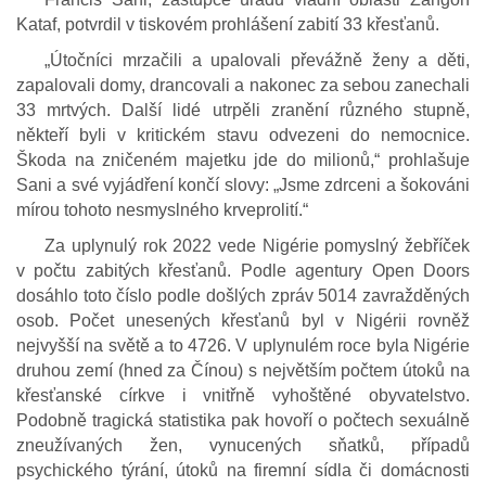
Kataf, potvrdil v tiskovém prohlášení zabití 33 křesťanů.
„Útočníci mrzačili a upalovali převážně ženy a děti,
zapalovali domy, drancovali a nakonec za sebou zanechali
33 mrtvých. Další lidé utrpěli zranění různého stupně,
někteří byli v kritickém stavu odvezeni do nemocnice.
Škoda na zničeném majetku jde do milionů,“ prohlašuje
Sani a své vyjádření končí slovy: „Jsme zdrceni a šokováni
mírou tohoto nesmyslného krveprolití.“
Za uplynulý rok 2022 vede Nigérie pomyslný žebříček
v počtu zabitých křesťanů. Podle agentury Open Doors
dosáhlo toto číslo podle došlých zpráv 5014 zavražděných
osob. Počet unesených křesťanů byl v Nigérii rovněž
nejvyšší na světě a to 4726. V uplynulém roce byla Nigérie
druhou zemí (hned za Čínou) s největším počtem útoků na
křesťanské církve i vnitřně vyhoštěné obyvatelstvo.
Podobně tragická statistika pak hovoří o počtech sexuálně
zneužívaných žen, vynucených sňatků, případů
psychického týrání, útoků na firemní sídla či domácnosti