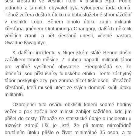
šest křesťanů ve vesnici Ikobi v distriktu Apa. Podle
jednoho z tamních obyvatel byla vyloupena řada domů.
Téhož večera došlo k útoku na bohoslužebné shromáždění
v distriktu Logo. Během tohoto útoku zabili militanti
křesťana jménem Orolumunga Changogi, dalších několik
věřících zranili a pět křesťanů unesli, včetně pastora
Gwadue Kwaghtyo.
K dalšími incidentu v Nigerijském státě Benue došlo
začátkem tohoto měsíce. 7. dubna napadli militanti tábor
pro vnitřně vysídlené obyvatele. Předpokládá se, že
útočníci jsou příslušníky fulbského etnika. Tento záchytný
tábor poskytuje azyl pro zhruba třicet tisíc osob, převážně
křesťanů, kteří museli utéct ze svých domovů kvůli útoku
militantů.
Ozbrojenci tuto osadu obklíčili kolem sedmé hodiny
večer a pak začali bez milosti zabíjet každého, kdo jim
přišel do cesty. Třebaže se statistické údaje o incidentu u
různých zdrojů liší, je jisté, že při tomto mimořádně
brutálním útoku přišlo o život minimálně 35 osob, a to