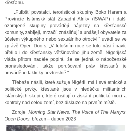
křesťanů.
„Fulbští povstalci, teroristické skupiny Boko Haram a
Provincie Islámský stát Západní Afriky (ISWAP) i další
ozbrojené skupiny provádějí nájezdy na křesťanské
komunity, zabíjejí, mrzačí, znásilňují a unášejí obyvatele za
účelem výkupného nebo sexuálního otroctví,“ uvádí se ve
zprávě Open Doors. „V letošním roce se toto násilí navíc
přelilo i do křesťansky většinového jihu země. Nigerijská
vláda přitom nadále popírá, že se jedná o náboženské
pronásledování, takže porušování práv křesťanů je
prováděno fakticky beztrestně.“
Třebaže násilí, které sužuje Nigérii, má i své etnické a
politické prvky, křesťané jsou v hledáčku militantních
islámských skupin, které usilují o získání politické moci a
kontroly nad celou zemí, bez diskuze na prvním místě.
Zdroje:
Morning Star News
,
The Voice of The Martyrs
,
Open Doors,
březen – duben 2023