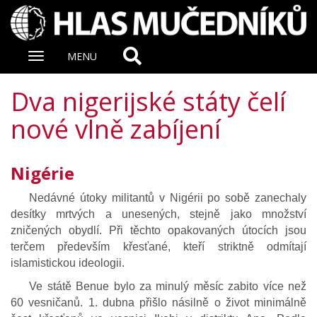
Zobrazit
MENU
nabidku
Dva nigerijské státy čelí
nové vlně zabíjení
Nigérie
Nedávné útoky militantů v Nigérii po sobě zanechaly
desítky mrtvých a unesených, stejně jako množství
zničených obydlí. Při těchto opakovaných útocích jsou
terčem především křesťané, kteří striktně odmítají
islamistickou ideologii.
Ve státě Benue bylo za minulý měsíc zabito více než
60 vesničanů. 1. dubna přišlo násilně o život minimálně