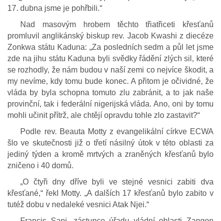
17. dubna jsme je pohřbili.“
Nad masovým hrobem těchto třiatřiceti křesťanů
promluvil anglikánský biskup rev. Jacob Kwashi z diecéze
Zonkwa státu Kaduna: „Za posledních sedm a půl let jsme
zde na jihu státu Kaduna byli svědky řádění zlých sil, které
se rozhodly, že nám budou v naší zemi co nejvíce škodit, a
my nevíme, kdy tomu bude konec. A přitom je očividné, že
vláda by byla schopna tomuto zlu zabránit, a to jak naše
provinční, tak i federální nigerijská vláda. Ano, oni by tomu
mohli učinit přítrž, ale chtějí opravdu tohle zlo zastavit?“
Podle rev. Beauta Motty z evangelikální církve ECWA
šlo ve skutečnosti již o třetí násilný útok v této oblasti za
jediný týden a kromě mrtvých a zraněných křesťanů bylo
zničeno i 40 domů.
„O čtyři dny dříve byli ve stejné vesnici zabiti dva
křesťané,“ řekl Motty. „A dalších 17 křesťanů bylo zabito v
tutéž dobu v nedaleké vesnici Atak Njei.“
Francis Sani, zástupce úřadu vládní oblasti Zangon