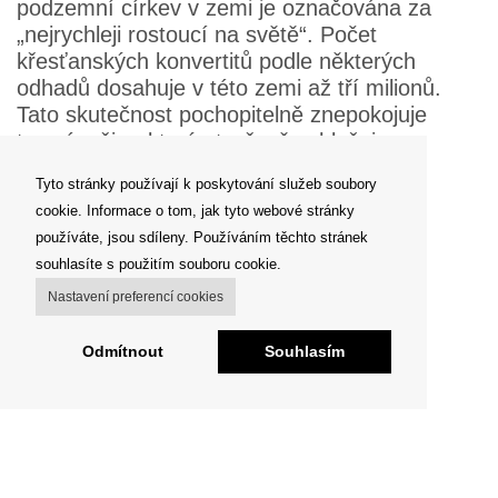
podzemní církev v zemi je označována za
„nejrychleji rostoucí na světě“. Počet
křesťanských konvertitů podle některých
odhadů dosahuje v této zemi až tří milionů.
Tato skutečnost pochopitelně znepokojuje
tamní režim, který otevřeně vyhlašuje
vyznavačům křesťanství „aktivní boj“.
Tyto stránky používají k poskytování služeb soubory
cookie. Informace o tom, jak tyto webové stránky
Zpět
používáte, jsou sdíleny. Používáním těchto stránek
souhlasíte s použitím souboru cookie.
Nastavení preferencí cookies
Odmítnout
Souhlasím