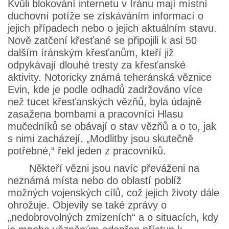
Kvůli blokování internetu v Íránu mají místní
duchovní potíže se získáváním informací o
jejich případech nebo o jejich aktuálním stavu.
Nově zatčení křesťané se připojili k asi 50
dalším íránským křesťanům, kteří již
odpykávají dlouhé tresty za křesťanské
aktivity. Notoricky známá teheránská věznice
Evin, kde je podle odhadů zadržováno více
než tucet křesťanských vězňů, byla údajně
zasažena bombami a pracovníci Hlasu
mučedníků se obávají o stav vězňů a o to, jak
s nimi zacházejí. „Modlitby jsou skutečně
potřebné,“ řekl jeden z pracovníků.
Někteří vězni jsou navíc převáženi na
neznámá místa nebo do oblastí poblíž
možných vojenských cílů, což jejich životy dále
ohrožuje. Objevily se také zprávy o
„nedobrovolných zmizeních“ a o situacích, kdy