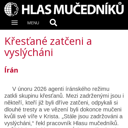
Zobrazit
MENU
nabidku
Křesťané zatčeni a
vyslýcháni
Írán
V únoru 2026 agenti íránského režimu
zatkli skupinu křesťanů. Mezi zadrženými jsou i
někteří, kteří již byli dříve zatčeni, odpykali si
dlouhé tresty a ve vězení byli dokonce mučeni
kvůli své víře v Krista. „Stále jsou zadržováni a
vyslýcháni,“ řekl pracovník Hlasu mučedníků.