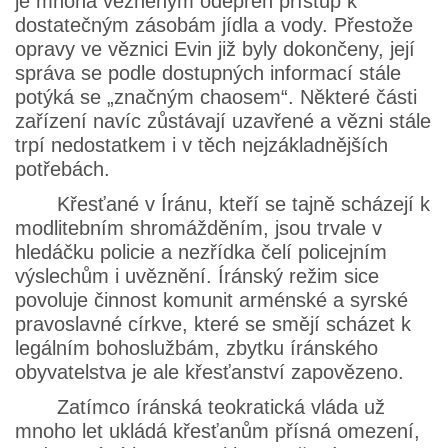
je mnoha vězněným odepřen přístup k
dostatečným zásobám jídla a vody. Přestože
opravy ve věznici Evin již byly dokončeny, její
správa se podle dostupných informací stále
potýká se „značným chaosem“. Některé části
zařízení navíc zůstávají uzavřené a vězni stále
trpí nedostatkem i v těch nejzákladnějších
potřebách.
Křesťané v Íránu, kteří se tajně scházejí k
modlitebním shromážděním, jsou trvale v
hledáčku policie a nezřídka čelí policejním
výslechům i uvěznění. Íránský režim sice
povoluje činnost komunit arménské a syrské
pravoslavné církve, které se smějí scházet k
legálním bohoslužbám, zbytku íránského
obyvatelstva je ale křesťanství zapovězeno.
Zatímco íránská teokratická vláda už
mnoho let ukládá křesťanům přísná omezení,