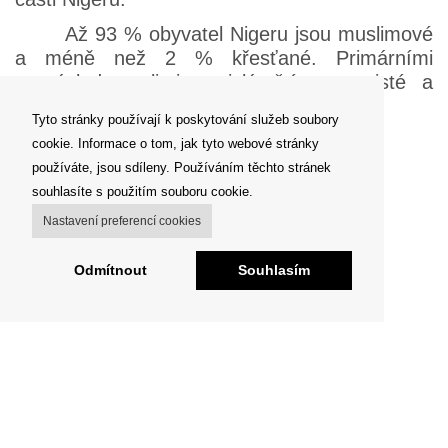
Až 93 % obyvatel Nigeru jsou muslimové
a méně než 2 % křesťané. Primárními
pronásledovateli jsou islámští extremisté a
členové komunity.
Tyto stránky používají k poskytování služeb soubory
cookie. Informace o tom, jak tyto webové stránky
Zpět
používáte, jsou sdíleny. Používáním těchto stránek
souhlasíte s použitím souboru cookie.
Nastavení preferencí cookies
Odmítnout
Souhlasím
Copyright © Hlasmucedniku.cz Všechna práva vyhrazena.