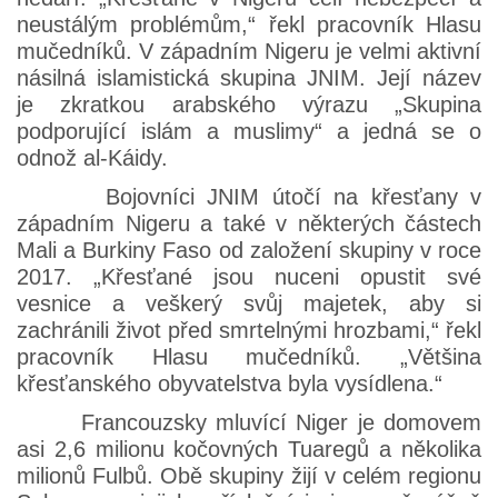
neustálým problémům,“ řekl pracovník Hlasu
mučedníků. V západním Nigeru je velmi aktivní
násilná islamistická skupina JNIM. Její název
je zkratkou arabského výrazu „Skupina
podporující islám a muslimy“ a jedná se o
odnož al-Káidy.
Bojovníci JNIM útočí na křesťany v
západním Nigeru a také v některých částech
Mali a Burkiny Faso od založení skupiny v roce
2017. „Křesťané jsou nuceni opustit své
vesnice a veškerý svůj majetek, aby si
zachránili život před smrtelnými hrozbami,“ řekl
pracovník Hlasu mučedníků. „Většina
křesťanského obyvatelstva byla vysídlena.“
Francouzsky mluvící Niger je domovem
asi 2,6 milionu kočovných Tuaregů a několika
milionů Fulbů. Obě skupiny žijí v celém regionu