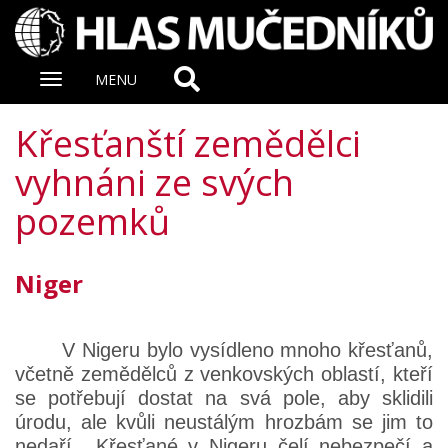
Zobrazit
MENU
nabidku
Křesťanští zemědělci
vyhnáni ze svých
pozemků
Niger
V Nigeru bylo vysídleno mnoho křesťanů,
včetně zemědělců z venkovských oblastí, kteří
se potřebují dostat na svá pole, aby sklidili
úrodu, ale kvůli neustálým hrozbám se jim to
nedaří. „Křesťané v Nigeru čelí nebezpečí a