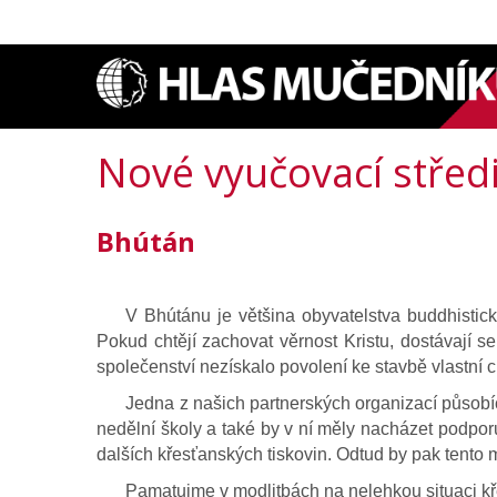
Nové vyučovací střed
Bhútán
V Bhútánu je většina obyvatelstva buddhistick
Pokud chtějí zachovat věrnost Kristu, dostávají s
společenství nezískalo povolení ke stavbě vlastní c
Jedna z našich partnerských organizací působí
nedělní školy a také by v ní měly nacházet podporu
dalších křesťanských tiskovin. Odtud by pak tento mi
Pamatujme v modlitbách na nelehkou situaci kř