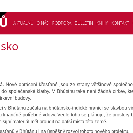
AKTUÁLNĚ
O NÁS
PODPORA
BULLETIN
KNIHY
KONTAKT
isko
á. Nově obrácení křesťané jsou ze strany většinové společnos
e do společenské klatby. V Bhútánu také není žádná církev, kt
írkevní budovy.
cí v Bhútánu začala na bhútánsko-indické hranici se stavbou ví
 finančně potřebné vdovy. Vedle toho se plánuje, že prostory b
sijní materiál měl proudit na další místa této země.
esťanů v Bhútánu i na úspěšný rozvoj tohoto nového projektu.