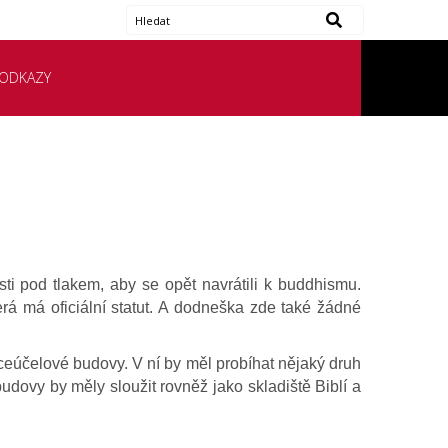
ODKAZY
ti pod tlakem, aby se opět navrátili k buddhismu.
erá má oficiální statut. A dodneška zde také žádné
ceúčelové budovy. V ní by měl probíhat nějaký druh
udovy by měly sloužit rovněž jako skladiště Biblí a