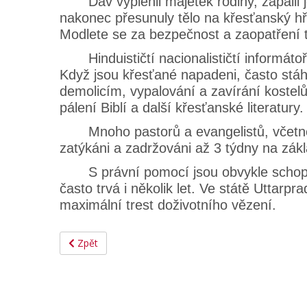
Dav vyplenil majetek rodiny, zapálil je
nakonec přesunuly tělo na křesťanský hřbi
Modlete se za bezpečnost a zaopatření t
Hinduističtí nacionalističtí informátoři
Když jsou křesťané napadeni, často stáhn
demolicím, vypalování a zavírání koste
pálení Biblí a další křesťanské literatury.
Mnoho pastorů a evangelistů, včetně ž
zatýkáni a zadržováni až 3 týdny na zákl
S právní pomocí jsou obvykle schopni s
často trvá i několik let. Ve státě Uttarp
maximální trest doživotního vězení.
Zpět