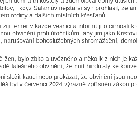
jich dům a tři kostely a zdemoloval domy dalších 
tov, i když Salamův nejstarší syn prohlásil, že ani
éto rodiny a dalších místních křesťanů.
 žijí téměř v každé vesnici a informují o činnosti 
ou obvinění proti útočníkům, aby jim jako Kristovi
lů, narušování bohoslužebných shromáždění, demol
en, bylo zbito a uvězněno a několik z nich je k
adě falešného obvinění, že nutí hinduisty ke konver
ložit kauci nebo prokázat, že obvinění jsou neopo
radéš byl v červenci 2024 výrazně zpřísněn zákon p