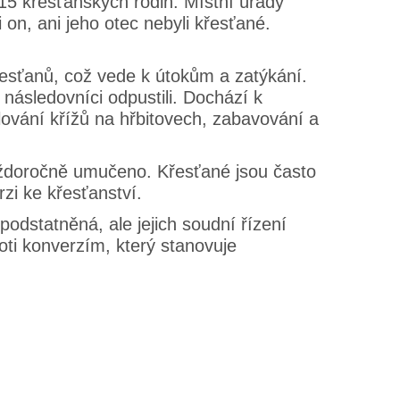
15 křesťanských rodin. Místní úřady
 on, ani jeho otec nebyli křesťané.
křesťanů, což vede k útokům a zatýkání.
 následovníci odpustili. Dochází k
ování křížů na hřbitovech, zabavování a
aždoročně umučeno. Křesťané jsou často
zi ke křesťanství.
dstatněná, ale jejich soudní řízení
roti konverzím, který stanovuje