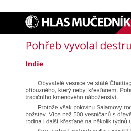
Pohřeb vyvolal destru
Indie
Obyvatelé vesnice ve státě Čhattísgar
příbuzného, který nebyl křesťanem. Poh
tradičního kmenového náboženství.
Protože však polovinu Salamovy rodiny,
božstev. Více než 500 vesničanů s dřevě
rodina i další křesťané na několik týdnů u