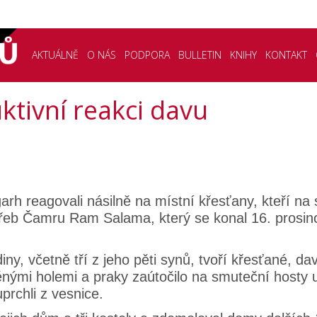
AKTUÁLNĚ
O NÁS
PODPORA
BULLETIN
KNIHY
KONTAKT
ktivní reakci davu
h reagovali násilně na místní křesťany, kteří n
řeb Čamru Ram Salama, který se konal 16. prosince
 včetně tří z jeho pěti synů, tvoří křesťané, dav
nými holemi a praky zaútočilo na smuteční hosty u 
prchli z vesnice.