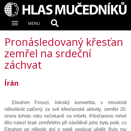
Zobrazit
MENU
nabidku
Pronásledovaný křesťan
zemřel na srdeční
záchvat
Írán
Ebrahim Firouzi, íránský konvertita, v minulosti
několikrát zatčený za své křesťanské aktivity, zemřel 20.
února tohoto roku nečekaně na infarkt. Křesťanovo mrtvé
tělo nalezl bratr zemřelého při návštěvě jeho bytu poté, co
Ebrahim po několik dní o sobě nedával vědět. Bylo mu