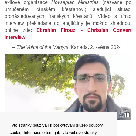
exilové organizace
Hovsepian Ministries
(nazvané po
umučeném íránském křesťanovi) sledující situaci
pronásledovaných íránských křesťanů. Video s tímto
interview překládané do angličtiny je možno shlédnout
online zde:
Ebrahim Firouzi - Christian Convert
interview
.
‒
The Voice of the Martyrs
, Kanada, 2. května 2024
Ebrahim Firouzi (foto Article18)
Tyto stránky používají k poskytování služeb soubory
cookie. Informace o tom, jak tyto webové stránky