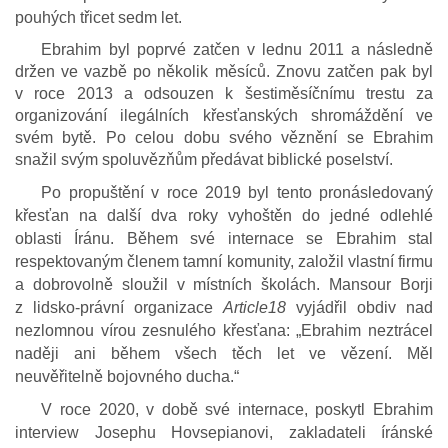
pouhých třicet sedm let.
Ebrahim byl poprvé zatčen v lednu 2011 a následně
držen ve vazbě po několik měsíců. Znovu zatčen pak byl
v roce 2013 a odsouzen k šestiměsíčnímu trestu za
organizování ilegálních křesťanských shromáždění ve
svém bytě. Po celou dobu svého věznění se Ebrahim
snažil svým spoluvězňům předávat biblické poselství.
Po propuštění v roce 2019 byl tento pronásledovaný
křesťan na další dva roky vyhoštěn do jedné odlehlé
oblasti Íránu. Během své internace se Ebrahim stal
respektovaným členem tamní komunity, založil vlastní firmu
a dobrovolně sloužil v místních školách. Mansour Borji
z lidsko-právní organizace
Article18
vyjádřil obdiv nad
nezlomnou vírou zesnulého křesťana: „Ebrahim neztrácel
naději ani během všech těch let ve vězení. Měl
neuvěřitelně bojovného ducha.“
V roce 2020, v době své internace, poskytl Ebrahim
interview Josephu Hovsepianovi, zakladateli íránské