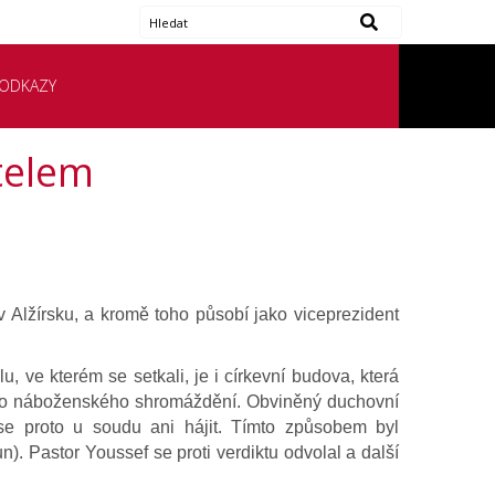
ODKAZY
telem
 Alžírsku, a kromě toho působí jako viceprezident
, ve kterém se setkali, je i církevní budova, která
ného náboženského shromáždění. Obviněný duchovní
e proto u soudu ani hájit. Tímto způsobem byl
). Pastor Youssef se proti verdiktu odvolal a další