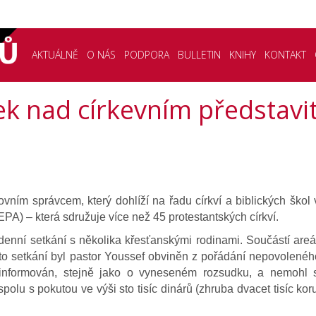
AKTUÁLNĚ
O NÁS
PODPORA
BULLETIN
KNIHY
KONTAKT
ek nad církevním představi
m správcem, který dohlíží na řadu církví a biblických škol v
EPA) – která sdružuje více než 45 protestantských církví.
enní setkání s několika křesťanskými rodinami. Součástí areálu
muto setkání byl pastor Youssef obviněn z pořádání nepovole
nformován, stejně jako o vyneseném rozsudku, a nemohl s
lu s pokutou ve výši sto tisíc dinárů (zhruba dvacet tisíc korun