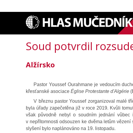
Soud potvrdil rozsud
Alžírsko
Pastor Youssef Ourahmane je vedoucím duchovní
křesťanské asociace
Église Protestante d'Algérie
(
V březnu pastor Youssef zorganizoval malé tříd
byla úřady zapečetěna již v roce 2019. Kvůli to
však původně nebyl o soudním jednání vůbec i
v nepřítomnosti odsouzen ke dvěma letům vězení spo
slyšení bylo naplánováno na 19. listopadu.