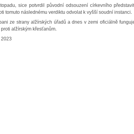
opadu, sice potvrdil původní odsouzení církevního představite
oti tomuto následnému verdiktu odvolat k vyšší soudní instanci.
ani ze strany alžírských úřadů a dnes v zemi oficiálně fungu
proti alžírským křesťanům.
e 2023