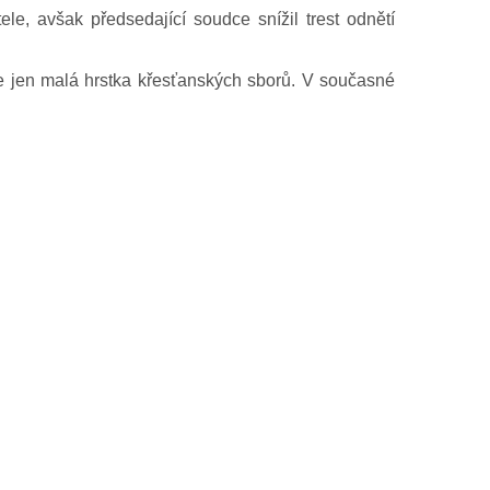
le, avšak předsedající soudce snížil trest odnětí
je jen malá hrstka křesťanských sborů. V současné