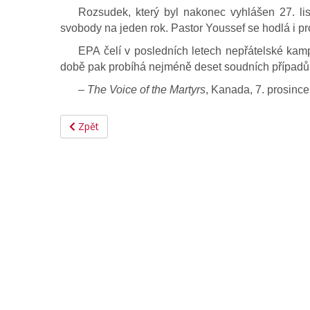
Rozsudek, který byl nakonec vyhlášen 27. list
svobody na jeden rok. Pastor Youssef se hodlá i pr
EPA čelí v posledních letech nepřátelské kamp
době pak probíhá nejméně deset soudních případů 
‒
The Voice of the Martyrs
, Kanada, 7. prosinc
Zpět