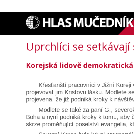
Uprchlíci se setkávaj
Korejská lidově demokratická
Křesťanští pracovníci v Jižní Koreji v
projevovat jim Kristovu lásku. Modlete se
projevena, že již podniká kroky k návšt
Modlete se také za paní G., severokore
Boha a nyní podniká kroky k tomu, aby če
skrze proměňující poselství evangelia, kt