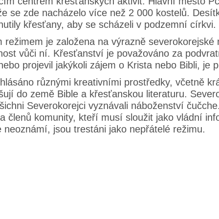
 centrem křesťanských aktivit. Hlavní město Pchj
 se zde nacházelo více než 2 000 kostelů. Desítky
tily křesťany, aby se scházeli v podzemní církvi.
ežimem je založena na výrazně severokorejské ná
nost vůči ní. Křesťanství je považováno za podvrat
ebo projevil jakýkoli zájem o Krista nebo Bibli, je 
lásáno různými kreativními prostředky, včetně kr
šují do země Bible a křesťanskou literaturu. Seve
chni Severokorejci vyznávali náboženství čučche.
členů komunity, kteří musí sloužit jako vládní infor
e neoznámí, jsou trestáni jako nepřátelé režimu.