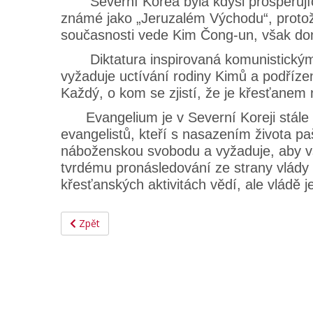
Severní Korea byla kdysi prosperujícím
známé jako „Jeruzalém Východu“, protože
současnosti vede Kim Čong-un, však donu
Diktatura inspirovaná komunistickým r
vyžaduje uctívání rodiny Kimů a podříze
Každý, o kom se zjistí, že je křesťanem n
Evangelium je v Severní Koreji stále h
evangelistů, kteří s nasazením života pa
náboženskou svobodu a vyžaduje, aby vši
tvrdému pronásledování ze strany vlády a 
křesťanských aktivitách vědí, ale vládě j
Zpět