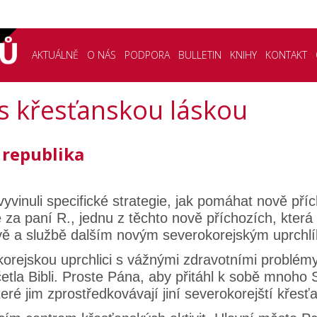
AKTUÁLNĚ
O NÁS
PODPORA
BULLETIN
KNIHY
KONTAKT
í s křesťanskou láskou
 republika
yvinuli specifické strategie, jak pomáhat nově př
 za paní R., jednu z těchto nově příchozích, která b
ěvě a službě dalším novým severokorejským uprchl
jskou uprchlici s vážnými zdravotními problémy, 
tla Bibli. Proste Pána, aby přitáhl k sobě mnoho S
eré jim zprostředkovávají jiní severokorejští křesť