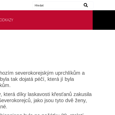
ODKAZY
íchozím severokorejským uprchlíkům a
yla tak dojatá péčí, která jí byla
íkům.
která díky laskavosti křesťanů zakusila
everokorejců, jako jsou tyto dvě ženy,
ané.