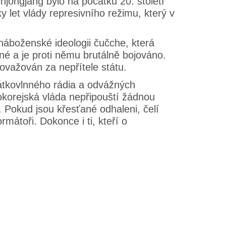
ongjang bylo na počátku 20. století
 let vlády represivního režimu, který v
boženské ideologii čučche, která
né a je proti němu brutálně bojováno.
považován za nepřítele státu.
átkovlnného rádia a odvážných
rokorejská vláda nepřipouští žádnou
 Pokud jsou křesťané odhaleni, čelí
mátoři. Dokonce i ti, kteří o