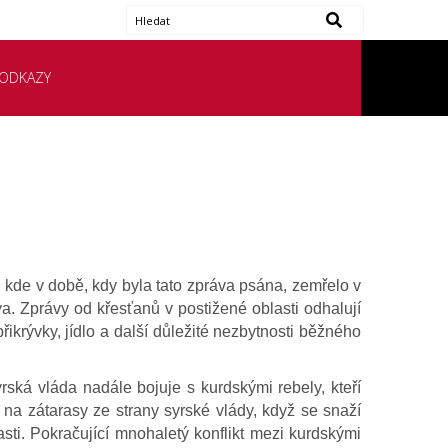
ODKAZY
 kde v době, kdy byla tato zpráva psána, zemřelo v
va. Zprávy od křesťanů v postižené oblasti odhalují
řikrývky, jídlo a další důležité nezbytnosti běžného
ská vláda nadále bojuje s kurdskými rebely, kteří
 na zátarasy ze strany syrské vlády, když se snaží
sti. Pokračující mnohaletý konflikt mezi kurdskými