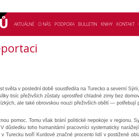
AKTUÁLNĚ
O NÁS
PODPORA
BULLETIN
KNIHY
KONTAKT
eportaci
světa v poslední době soustředila na Turecko a severní Sýrii,
sítky tisíc přeživších zůstaly uprostřed chladné zimy bez domo
lízkých, ale také obrovskou nouzi přeživších obětí ― potřebují p
nou pomoc. Tomu však brání politické nepokoje v regionu. Syr
. V důsledku toho humanitární pracovníci systematicky narážejí
 v Turecku tvoří Kurdové značné procento lidí v postižené obla