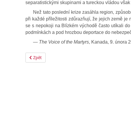
separatistickými skupinami a tureckou vládou však 
Než tato poslední krize zasáhla region, způso
při každé příležitosti zdůrazňují, že jejich země je
se s nepokoji na Blízkém východě často utíkali do T
podmínkách a pod hrozbou deportace do nebezpečn
― The Voice of the Martyrs
, Kanada, 9. února 
Zpět