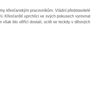
émy křesťanským pracovníkům. Vládní představitelé
orii. Křesťanští uprchlíci ve svých pokusech vyrovnat
šak tito věřící dostali, ocitli se leckdy v děsivých