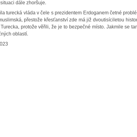
situaci dále zhoršuje.
bila turecká vláda v čele s prezidentem Erdoganem četné probl
 muslimská, přestože křesťanství zde má již dvoutisíciletou hist
urecka, protože věřili, že je to bezpečné místo. Jakmile se tam v
ých oblastí.
2023