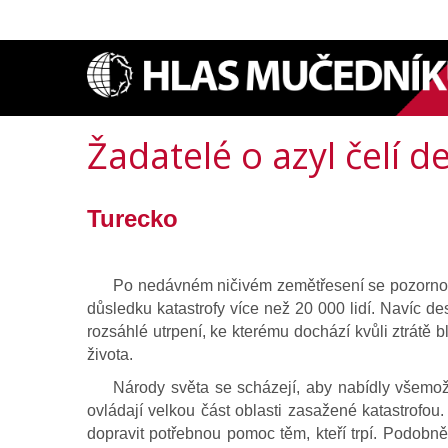
Žadatelé o azyl čelí d
Turecko
Po nedávném ničivém zemětřesení se pozornost 
důsledku katastrofy více než 20 000 lidí. Navíc de
rozsáhlé utrpení, ke kterému dochází kvůli ztrátě b
života.
Národy světa se scházejí, aby nabídly všemož
ovládají velkou část oblasti zasažené katastrofou
dopravit potřebnou pomoc těm, kteří trpí. Podobně