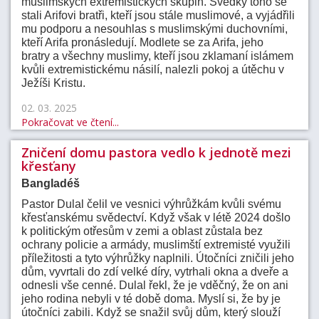
muslimských extremistických skupin. Svědky toho se
stali Arifovi bratři, kteří jsou stále muslimové, a vyjádřili
mu podporu a nesouhlas s muslimskými duchovními,
kteří Arifa pronásledují. Modlete se za Arifa, jeho
bratry a všechny muslimy, kteří jsou zklamaní islámem
kvůli extremistickému násilí, nalezli pokoj a útěchu v
Ježíši Kristu.
02. 03. 2025
Pokračovat ve čtení...
Zničení domu pastora vedlo k jednotě mezi
křesťany
Bangladéš
Pastor Dulal čelil ve vesnici výhrůžkám kvůli svému
křesťanskému svědectví. Když však v létě 2024 došlo
k politickým otřesům v zemi a oblast zůstala bez
ochrany policie a armády, muslimští extremisté využili
příležitosti a tyto výhrůžky naplnili. Útočníci zničili jeho
dům, vyvrtali do zdí velké díry, vytrhali okna a dveře a
odnesli vše cenné. Dulal řekl, že je vděčný, že on ani
jeho rodina nebyli v té době doma. Myslí si, že by je
útočníci zabili. Když se snažil svůj dům, který slouží