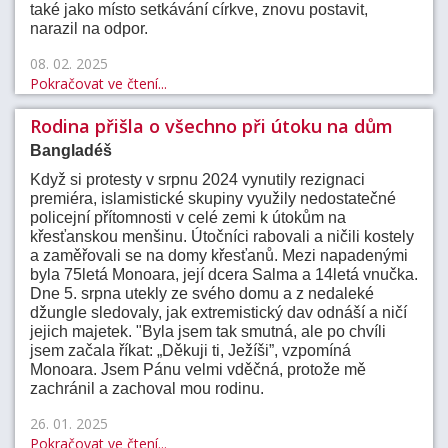
také jako místo setkávání církve, znovu postavit,
narazil na odpor.
08. 02. 2025
Pokračovat ve čtení...
Rodina přišla o všechno při útoku na dům
Bangladéš
Když si protesty v srpnu 2024 vynutily rezignaci
premiéra, islamistické skupiny využily nedostatečné
policejní přítomnosti v celé zemi k útokům na
křesťanskou menšinu. Útočníci rabovali a ničili kostely
a zaměřovali se na domy křesťanů. Mezi napadenými
byla 75letá Monoara, její dcera Salma a 14letá vnučka.
Dne 5. srpna utekly ze svého domu a z nedaleké
džungle sledovaly, jak extremistický dav odnáší a ničí
jejich majetek. "Byla jsem tak smutná, ale po chvíli
jsem začala říkat: „Děkuji ti, Ježíši”, vzpomíná
Monoara. Jsem Pánu velmi vděčná, protože mě
zachránil a zachoval mou rodinu.
26. 01. 2025
Pokračovat ve čtení...