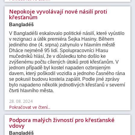
Nepokoje vyvolávají nové násilí proti
křesťanům
Bangladéš
V Bangladéši eskalovalo politické násilí, které vyústilo
v rezignaci a útěk premiéra Šejka Hasiny. Během
jediného dne (4. srpna) zahynulo v hlavním městě
Dháce nejméně 95 lidí. Spolupracovníci Hlasu
mučedníků hlásí, že v důsledku toho došlo ke
zvýšenému počtu cílených útoků proti křesťanům. V
jednom případě byl kostel napaden ozbrojeným
davem, který poškodil vozidla a jednoho časného rána
se pokusil budovu kostela zapálit. Podle jiné zprávy
bylo napadeno několik jednotlivých křesťanů v severní
čtvrti hlavního města.
28. 08. 2024
Pokračovat ve čtení...
Podpora malých živností pro křesťanské
vdovy
Bangladéš