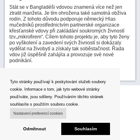
Stát se v Bangladéši vdovou znamená více než jen
ztratit manžela. Je tím ohrožena také samotná obživa
rodin. Z tohoto důvodu podporuje německý Hlas
mučedníků prostřednictvím partnerské organizace
křesťanské vdovy při zakládání soukromých živností
tzv.„mikrofirem“. Cílem tohoto projektu je, aby tyto ženy
po vyškolení a zavedení svých živností si dokázaly
vydělat na živobytí a získaly tak soběstačnost. Řada
vdov již úspěšně zahájila a provozuje své nové
podnikání.
03. 11. 2022
Pokračovat ve čtení...
Tyto stránky používají k poskytování služeb soubory
cookie. Informace o tom, jak tyto webové stránky
používáte, jsou sdíleny. Používáním těchto stránek
souhlasíte s použitím souboru cookie.
Nastavení preferencí cookies
Odmítnout
Souhlasím