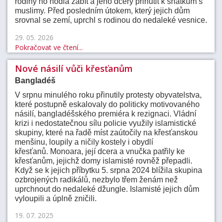
rodiny ho hodlá zabít a jeho dcery přinutit k sňatkům s
muslimy. Před posledním útokem, který jejich dům
srovnal se zemí, uprchl s rodinou do nedaleké vesnice.
29. 05. 2026
Pokračovat ve čtení...
Nové násilí vůči křesťanům
Bangladéš
V srpnu minulého roku přinutily protesty obyvatelstva,
které postupně eskalovaly do politicky motivovaného
násilí, bangladéšského premiéra k rezignaci. Vládní
krizi i nedostatečnou sílu policie využily islamistické
skupiny, které na řadě míst zaútočily na křesťanskou
menšinu, loupily a ničily kostely i obydlí
křesťanů. Monoara, její dcera a vnučka patřily ke
křesťanům, jejichž domy islamisté rovněž přepadli.
Když se k jejich příbytku 5. srpna 2024 blížila skupina
ozbrojených radikálů, nezbylo třem ženám než
uprchnout do nedaleké džungle. Islamisté jejich dům
vyloupili a úplně zničili.
19. 07. 2025