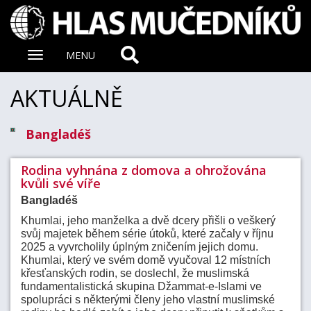
Zobrazit
MENU
nabidku
AKTUÁLNĚ
Bangladéš
Rodina vyhnána z domova a ohrožována
kvůli své víře
Bangladéš
Khumlai, jeho manželka a dvě dcery přišli o veškerý
svůj majetek během série útoků, které začaly v říjnu
2025 a vyvrcholily úplným zničením jejich domu.
Khumlai, který ve svém domě vyučoval 12 místních
křesťanských rodin, se doslechl, že muslimská
fundamentalistická skupina Džammat-e-Islami ve
spolupráci s některými členy jeho vlastní muslimské