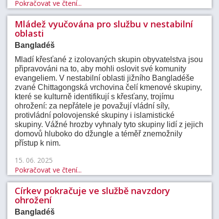
Pokračovat ve čtení...
Mládež vyučována pro službu v nestabilní
oblasti
Bangladéš
Mladí křesťané z izolovaných skupin obyvatelstva jsou
připravováni na to, aby mohli oslovit své komunity
evangeliem. V nestabilní oblasti jižního Bangladéše
zvané Chittagongská vrchovina čelí kmenové skupiny,
které se kulturně identifikují s křesťany, trojímu
ohrožení: za nepřátele je považují vládní síly,
protivládní polovojenské skupiny i islamistické
skupiny. Vážné hrozby vyhnaly tyto skupiny lidí z jejich
domovů hluboko do džungle a téměř znemožnily
přístup k nim.
15. 06. 2025
Pokračovat ve čtení...
Církev pokračuje ve službě navzdory
ohrožení
Bangladéš