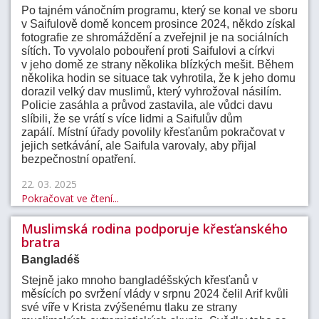
Po tajném vánočním programu, který se konal ve sboru
v Saifulově domě koncem prosince 2024, někdo získal
fotografie ze shromáždění a zveřejnil je na sociálních
sítích. To vyvolalo pobouření proti Saifulovi a církvi
v jeho domě ze strany několika blízkých mešit. Během
několika hodin se situace tak vyhrotila, že k jeho domu
dorazil velký dav muslimů, který vyhrožoval násilím.
Policie zasáhla a průvod zastavila, ale vůdci davu
slíbili, že se vrátí s více lidmi a Saifulův dům
zapálí. Místní úřady povolily křesťanům pokračovat v
jejich setkávání, ale Saifula varovaly, aby přijal
bezpečnostní opatření.
22. 03. 2025
Pokračovat ve čtení...
Muslimská rodina podporuje křesťanského
bratra
Bangladéš
Stejně jako mnoho bangladéšských křesťanů v
měsících po svržení vlády v srpnu 2024 čelil Arif kvůli
své víře v Krista zvýšenému tlaku ze strany