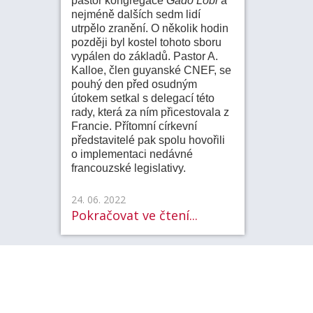
pastor kongregace
Gado Lobi
a
nejméně dalších sedm lidí
utrpělo zranění. O několik hodin
později byl kostel tohoto sboru
vypálen do základů.
Pastor A.
Kalloe, člen guyanské CNEF, se
pouhý den před osudným
útokem setkal s delegací této
rady, která za ním přicestovala z
Francie. Přítomní církevní
představitelé pak spolu hovořili
o implementaci nedávné
francouzské legislativy.
24. 06. 2022
Pokračovat ve čtení...