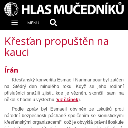
Zobrazit
MENU
nabidku
Křesťan propuštěn na
kauci
Írán
Křesťanský konvertita Esmaeil Narimanpour byl zatčen
na Štědrý den minulého roku. Když se jeho rodinní
příslušníci snažili zjistit, kde je vězněn, skončili sami na
několik hodin u výslechu (
viz článek
).
Podle zpráv byl Esmaeil obviněn ze „skutků proti
národní bezpečnosti páchané spolčením se sionistickými
křesťanskými organizacemi“, což je obvyklá právní floskule