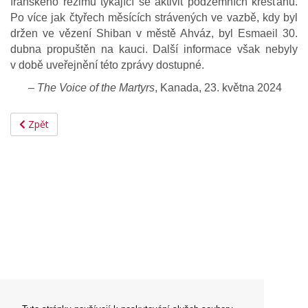
íránského režimu týkající se aktivit podzemních křesťanů.
Po více jak čtyřech měsících strávených ve vazbě, kdy byl
držen ve vězení Shiban v městě Ahváz, byl Esmaeil 30.
dubna propuštěn na kauci. Další informace však nebyly
v době uveřejnění této zprávy dostupné.
‒
The Voice of the Martyrs
, Kanada, 23. května 2024
Zpět