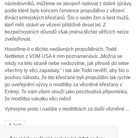
následovníků, můžeme se alespoň radovat z dobré zprávy,
podle které bylo koncem července propuštěno z vězení
třináct eritrejských křesťanů. Šlo o sedm žen a šest mužů,
kteří měli strávit ve vězení přibližně deset let. Z
bezpečnostních důvodů však jména těchto věřících nelze
zveřejňovat.
Hovoříme-li o těchto nedávných propuštěních, Todd
Nettleton z VOM USA k nim poznamenává: „Možná se
nikdy na této straně nebe nedozvíme, jak přesně do sebe
všechny ty věci zapadaly,“ i tak ale Todd nevěří, aby šlo o
pouhou náhodu, že tito křesťané byli propuštěni tak rychle
po uveřejnění výzvy o modlitby za vězněné křesťany v
Eritreji. To nám všem slouží jako povzbudivá připomínka,
že modlitba vskutku věci mění!
Vytrvejme proto i nadále v modlitbách za další vězněné ...
Zpět