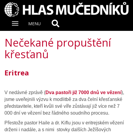
Zobrazit
MENU
nabidku
Nečekané propuštění
křesťanů
Eritrea
V nedávné zprávě (
Dva pastoři již 7000 dnů ve vězení
),
jsme uveřejnili výzvu k modlitbě za dva čelní křesťanské
představitele, kteří kvůli své víře zůstávají již více než 7
000 dní ve vězení bez řádného soudního procesu.
Přestože pastor Haile a dr. Kiflu jsou v eritrejském vězení
drženi i nadále, a s nimi stovky dalších Ježíšových